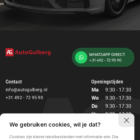
5741TR Beek en Donk
WHATSAPP DIRECT
+31 492 - 72 95 90
Contact
Openingstijden
Ma
9:30 - 17:30
info@autogulberg.nl
+31 492 - 72 95 90
Wo
9:30 - 17:30
Do
9:30 - 17:30
Vr
9:30 - 17:30
Za
10:00 - 15:00
We gebruiken cookies, wil je dat?
Zo
Gesloten
Cookies zijn kleine tekstbestanden met informatie erin. Die