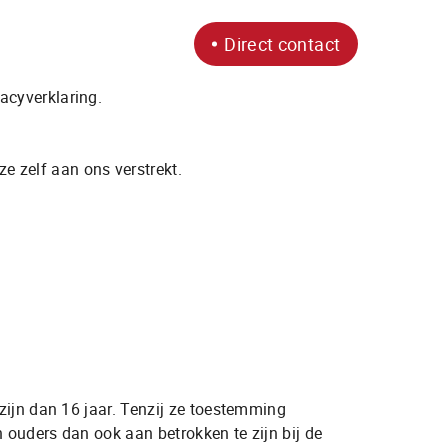
t
Direct contact
acyverklaring.
 zelf aan ons verstrekt.
Openingstijden
Ma
9:30 - 17:30
Wo
9:30 - 17:30
zijn dan 16 jaar. Tenzij ze toestemming
Do
9:30 - 17:30
 ouders dan ook aan betrokken te zijn bij de