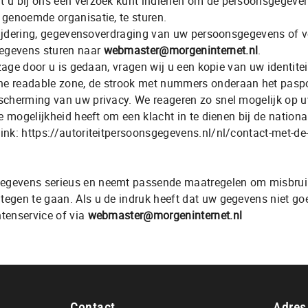
 u bij ons een verzoek kunt indienen om de persoonsgegevens
 genoemde organisatie, te sturen.
rwijdering, gegevensoverdraging van uw persoonsgegevens of 
egevens sturen naar
webmaster@morgeninternet.nl
.
nzage door u is gedaan, vragen wij u een kopie van uw identite
ne readable zone, de strook met nummers onderaan het pasp
scherming van uw privacy. We reageren zo snel mogelijk op u
e mogelijkheid heeft om een klacht in te dienen bij de national
nk: https://autoriteitpersoonsgegevens.nl/nl/contact-met-de
gevens serieus en neemt passende maatregelen om misbruik
gen te gaan. Als u de indruk heeft dat uw gegevens niet goed
tenservice of via
webmaster@morgeninternet.nl
Contact
Adres