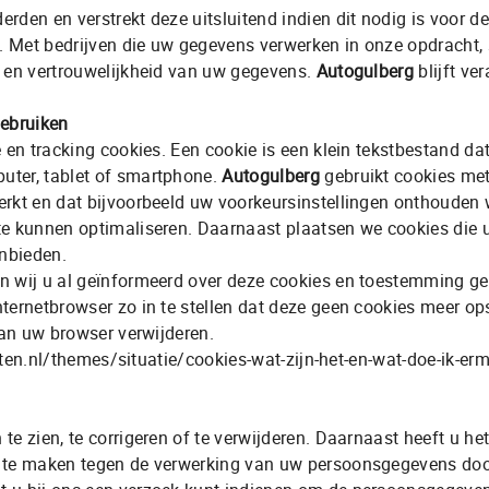
rden en verstrekt deze uitsluitend indien dit nodig is voor 
g. Met bedrijven die uw gegevens verwerken in onze opdracht
g en vertrouwelijkheid van uw gegevens.
Autogulberg
blijft ve
gebruiken
 en tracking cookies. Een cookie is een klein tekstbestand da
uter, tablet of smartphone.
Autogulberg
gebruikt cookies met
erkt en dat bijvoorbeeld uw voorkeursinstellingen onthouden
te kunnen optimaliseren. Daarnaast plaatsen we cookies die
nbieden.
n wij u al geïnformeerd over deze cookies en toestemming ge
ternetbrowser zo in te stellen dat deze geen cookies meer ops
van uw browser verwijderen.
etten.nl/themes/situatie/cookies-wat-zijn-het-en-wat-doe-ik-er
te zien, te corrigeren of te verwijderen. Daarnaast heeft u 
r te maken tegen de verwerking van uw persoonsgegevens do