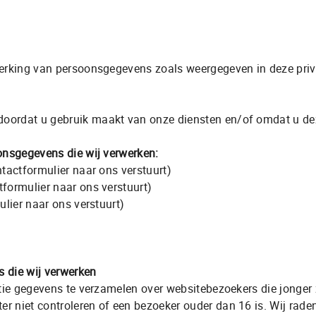
Aanbod
Diensten
Over ons
Verkoch
werking van persoonsgegevens zoals weergegeven in deze priv
ordat u gebruik maakt van onze diensten en/of omdat u deze
onsgegevens die wij verwerken:
ntactformulier naar ons verstuurt)
formulier naar ons verstuurt)
ulier naar ons verstuurt)
Contact
info@autogulberg.nl
 die wij verwerken
+31 492 - 72 95 90
ntie gegevens te verzamelen over websitebezoekers die jonger 
 niet controleren of een bezoeker ouder dan 16 is. Wij raden