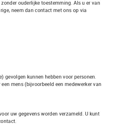
Vr
9:30 - 17:30
 zonder ouderlijke toestemming. Als u er van
Za
10:00 - 15:00
rige, neem dan contact met ons op via
Zo
Gesloten
ke) gevolgen kunnen hebben voor personen.
r een mens (bijvoorbeeld een medewerker van
arvoor uw gegevens worden verzameld. U kunt
contact.