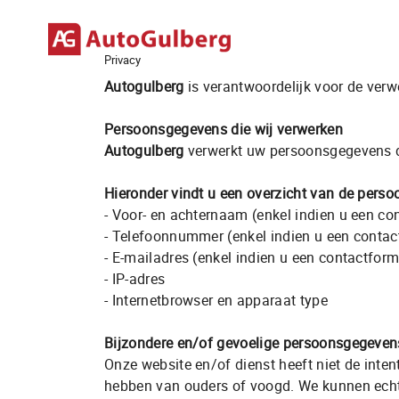
Privacy
Autogulberg
is verantwoordelijk voor de ver
Persoonsgegevens die wij verwerken
Home
Autogulberg
verwerkt uw persoonsgegevens do
Aanbod
Diensten
Hieronder vindt u een overzicht van de perso
Over ons
- Voor- en achternaam (enkel indien u een co
Verkocht
- Telefoonnummer (enkel indien u een contact
Contact
- E-mailadres (enkel indien u een contactform
- IP-adres
- Internetbrowser en apparaat type
Bijzondere en/of gevoelige persoonsgegevens
Onze website en/of dienst heeft niet de inte
hebben van ouders of voogd. We kunnen echter