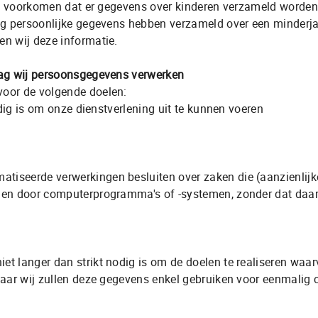
te voorkomen dat er gegevens over kinderen verzameld worden
Adres
ng persoonlijke gegevens hebben verzameld over een minderja
Bosbeemd 1
ren wij deze informatie.
5741TR Beek en Donk
lag wij persoonsgegevens verwerken
oor de volgende doelen:
odig is om onze dienstverlening uit te kunnen voeren
atiseerde verwerkingen besluiten over zaken die (aanzienlij
men door computerprogramma's of -systemen, zonder dat daa
t langer dan strikt nodig is om de doelen te realiseren wa
aar wij zullen deze gegevens enkel gebruiken voor eenmalig 