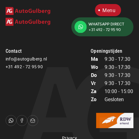
Menu
WHATSAPP DIRECT
+31 492 - 72 95 90
Home
Aanbod
Diensten
Contact
Openingstijden
Over ons
Ma
9:30 - 17:30
info@autogulberg.nl
Verkocht
+31 492 - 72 95 90
Wo
9:30 - 17:30
Contact
Do
9:30 - 17:30
Vr
9:30 - 17:30
Za
10:00 - 15:00
Contact
Openingstijden
Zo
Gesloten
Ma
9:30 - 17:30
info@autogulberg.nl
Wo
9:30 - 17:30
+31 492 - 72 95 90
Do
9:30 - 17:30
Vr
9:30 - 17:30
Adres
Za
10:00 - 15:00
Bosbeemd 1
Zo
Gesloten
Privacy