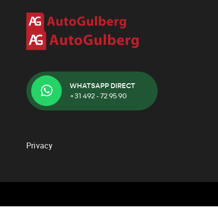
Home
WHATSAPP DIRECT
Aanbod
+31 492 - 72 95 90
Diensten
Over ons
Verkocht
Contact
Privacy