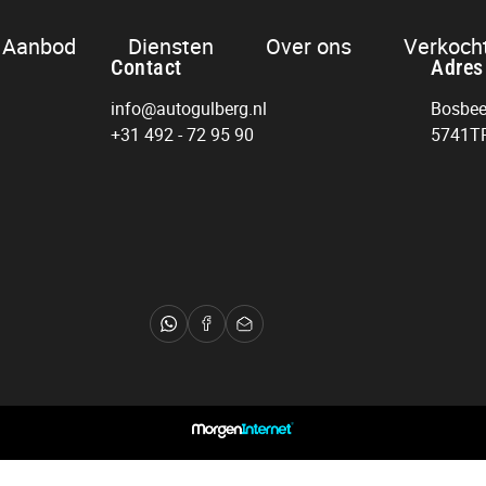
Aanbod
Diensten
Over ons
Verkoch
Contact
Adres
info@autogulberg.nl
Bosbe
+31 492 - 72 95 90
5741TR
Contact
info@autogulberg.nl
+31 492 - 72 95 90